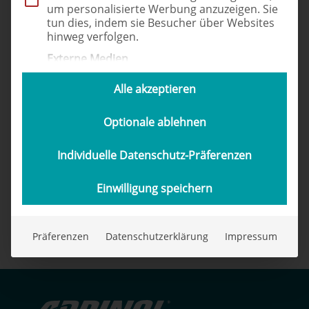
um personalisierte Werbung anzuzeigen. Sie
tun dies, indem sie Besucher über Websites
hinweg verfolgen.
Externe Medien
Inhalte von Videoplattformen und Social-
Media-Plattformen werden standardmäßig
Alle akzeptieren
blockiert. Wenn externe Services akzeptiert
werden, ist für den Zugriff auf diese Inhalte
Optionale ablehnen
keine manuelle Einwilligung mehr
erforderlich.
Individuelle Datenschutz-Präferenzen
Mayka Nehrkorn
Einwilligung speichern
Produktmanagerin Automotives
Kontakt
Präferenzen
Datenschutzerklärung
Impressum