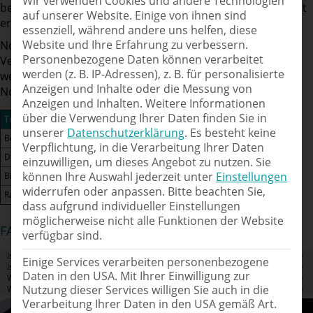
Wir verwenden Cookies und andere Technologien
bei ca. 55 °C. Wenn diese Temperatur im Motorraum nicht
auf unserer Website. Einige von ihnen sind
erreicht wird, sammeln sich Teile des Diesels im Öl an.
essenziell, während andere uns helfen, diese
Website und Ihre Erfahrung zu verbessern.
Noch kritischer wird das Problem der Ölverdünnung bei
Personenbezogene Daten können verarbeitet
Verwendung von Biokraftstoffen. Diese haben einen
werden (z. B. IP-Adressen), z. B. für personalisierte
weitaus höheren Flammpunkt und verdampfen im
Anzeigen und Inhalte oder die Messung von
Normalbetrieb des Motors gar nicht.
Anzeigen und Inhalten.
Weitere Informationen
über die Verwendung Ihrer Daten finden Sie in
Treibstoff
Flammpunkt
Zündtemperatur
unserer
Datenschutzerklärung
.
Es besteht keine
Benzin
ca. -20 °C
ca. 200 °C
Verpflichtung, in die Verarbeitung Ihrer Daten
Diesel
ca. 55 °C
220 °C
einzuwilligen, um dieses Angebot zu nutzen.
Sie
können Ihre Auswahl jederzeit unter
Einstellungen
Biodiesel
180 °C
ca. 250 °C
widerrufen oder anpassen.
Bitte beachten Sie,
Rapsöl
317 °C
ca. 300 °C
dass aufgrund individueller Einstellungen
möglicherweise nicht alle Funktionen der Website
FAQ zu Ölverdünnung
verfügbar sind.
Ist mein Fahrzeug von dem Problem Ölverdünnung betroffen?
Einige Services verarbeiten personenbezogene
Ist Ölverdünnung gefährlich?
Daten in den USA. Mit Ihrer Einwilligung zur
Was tun bei Ölverdünnung?
Nutzung dieser Services willigen Sie auch in die
Wie kann man feststellen, ob Diesel im Öl ist?
Verarbeitung Ihrer Daten in den USA gemäß Art.