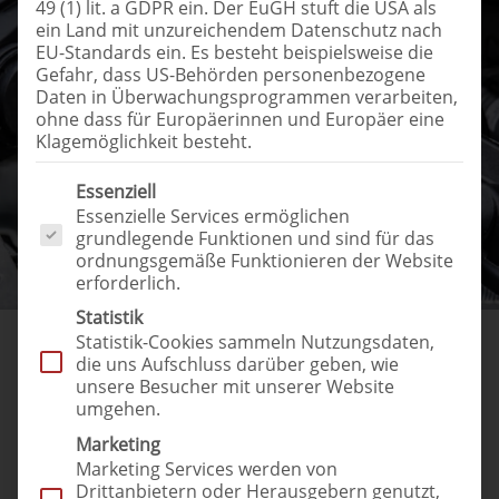
49 (1) lit. a GDPR ein. Der EuGH stuft die USA als
ein Land mit unzureichendem Datenschutz nach
EU-Standards ein. Es besteht beispielsweise die
Gefahr, dass US-Behörden personenbezogene
Daten in Überwachungsprogrammen verarbeiten,
ohne dass für Europäerinnen und Europäer eine
Klagemöglichkeit besteht.
Es folgt eine Liste der Service-Gruppen, für die eine Einwilligung erteilt 
Essenziell
Essenzielle Services ermöglichen
grundlegende Funktionen und sind für das
ordnungsgemäße Funktionieren der Website
erforderlich.
Statistik
Checken Sie regelmäßig Ihren Ölstand, um Problemen vorzubeugen
Statistik-Cookies sammeln Nutzungsdaten,
die uns Aufschluss darüber geben, wie
unsere Besucher mit unserer Website
umgehen.
Marketing
Ihr Ansprechpartner
Marketing Services werden von
Drittanbietern oder Herausgebern genutzt,