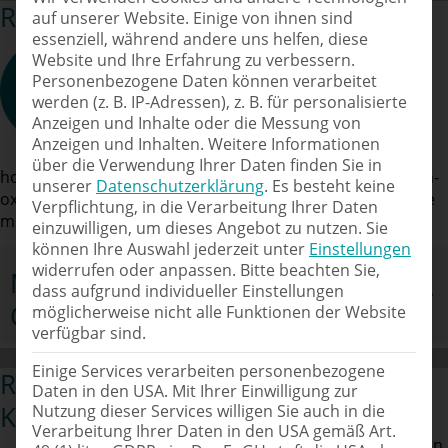
Reduzierung des Ölverbrauches
auf unserer Website. Einige von ihnen sind
essenziell, während andere uns helfen, diese
Öl ist kein nachwachsender Rohstoff und
Website und Ihre Erfahrung zu verbessern.
unser Bestreben geht deutlich dahin,
Personenbezogene Daten können verarbeitet
wesentlich längere Standzeiten der
werden (z. B. IP-Adressen), z. B. für personalisierte
Schmierstoffe bei gleichbleibend hoher
Anzeigen und Inhalte oder die Messung von
Sicherheit für die Anlagen zu erreichen.
Anzeigen und Inhalten.
Weitere Informationen
Dabei setzen wir von vornherein auf
über die Verwendung Ihrer Daten finden Sie in
hochwertige Basisöle, die sich durch eine hohe thermisch-
unserer
Datenschutzerklärung
.
Es besteht keine
oxidative Stabilität auszeichnen. Kombiniert werden diese
Verpflichtung, in die Verarbeitung Ihrer Daten
mit der für die Anwendung optimalen Additivtechnologie.
einzuwilligen, um dieses Angebot zu nutzen.
Sie
können Ihre Auswahl jederzeit unter
Einstellungen
widerrufen oder anpassen.
Bitte beachten Sie,
Maximierung der
dass aufgrund individueller Einstellungen
Ölwechselintervalle
möglicherweise nicht alle Funktionen der Website
verfügbar sind.
Einige Services verarbeiten personenbezogene
Reduzierung des
Daten in den USA. Mit Ihrer Einwilligung zur
Kraftstoffverbrauches
Nutzung dieser Services willigen Sie auch in die
Verarbeitung Ihrer Daten in den USA gemäß Art.
Diesel und Benzin gehören zu den fossilen