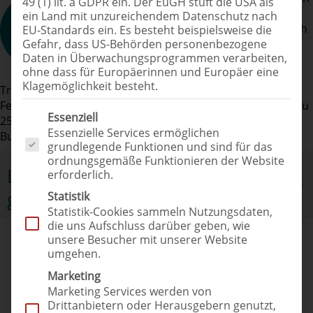
49 (1) lit. a GDPR ein. Der EuGH stuft die USA als
Energieträgern, die nicht unendlich zur
ein Land mit unzureichendem Datenschutz nach
Verfügung stehen. Neben dem Verbrauch
EU-Standards ein. Es besteht beispielsweise die
Gefahr, dass US-Behörden personenbezogene
stehen die hohen Kosten in den
Daten in Überwachungsprogrammen verarbeiten,
energieintensiven Sektoren im Fokus. In
ohne dass für Europäerinnen und Europäer eine
der Kalkulation von
Klagemöglichkeit besteht.
Transportunternehmen, die sich im nationalen
Fernverkehr bewegen, betragen die Kraftstoffkosten bis zu
Es folgt eine Liste der Service-Gruppen, für die eine Einwilligung erteilt 
Essenziell
25 Prozent der Gesamtkosten (Quelle: Statistisches
Essenzielle Services ermöglichen
Bundesamt Deutschland).
grundlegende Funktionen und sind für das
ordnungsgemäße Funktionieren der Website
Leichtlauf-Motorenöl für
erforderlich.
geringere Kraftstoffkosten
Statistik
Statistik-Cookies sammeln Nutzungsdaten,
die uns Aufschluss darüber geben, wie
unsere Besucher mit unserer Website
umgehen.
Marketing
Ihr Ansprechpartner
Marketing Services werden von
Drittanbietern oder Herausgebern genutzt,