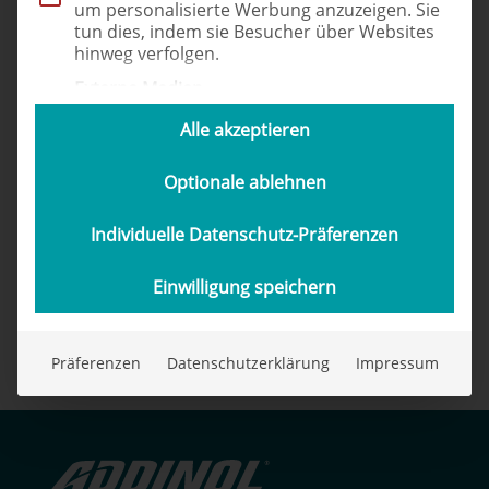
um personalisierte Werbung anzuzeigen. Sie
tun dies, indem sie Besucher über Websites
hinweg verfolgen.
Externe Medien
Inhalte von Videoplattformen und Social-
Alle akzeptieren
Media-Plattformen werden standardmäßig
blockiert. Wenn externe Services akzeptiert
werden, ist für den Zugriff auf diese Inhalte
Optionale ablehnen
keine manuelle Einwilligung mehr
erforderlich.
Individuelle Datenschutz-Präferenzen
Dr. Leon Maser
Einwilligung speichern
Leiter Forschung und Entwicklung
Kontakt
Präferenzen
Datenschutzerklärung
Impressum